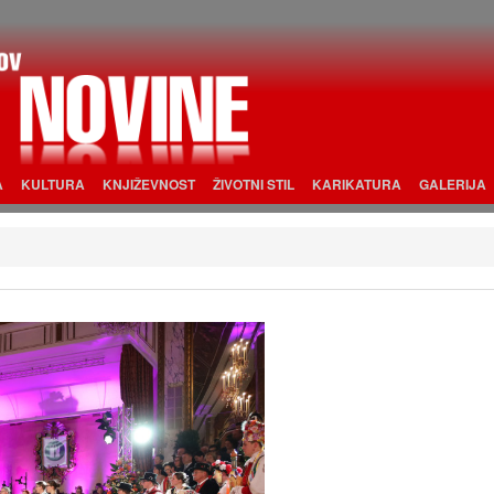
A
KULTURA
KNJIŽEVNOST
ŽIVOTNI STIL
KARIKATURA
GALERIJA