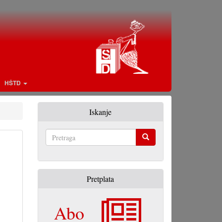
HŠTD
Iskanje
Pretraga
Pretplata
Abo