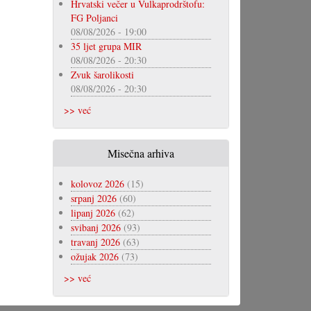
Hrvatski večer u Vulkaprodrštofu:
FG Poljanci
08/08/2026 - 19:00
35 ljet grupa MIR
08/08/2026 - 20:30
Zvuk šarolikosti
08/08/2026 - 20:30
>> već
Misečna arhiva
kolovoz 2026
(15)
srpanj 2026
(60)
lipanj 2026
(62)
svibanj 2026
(93)
travanj 2026
(63)
ožujak 2026
(73)
>> već