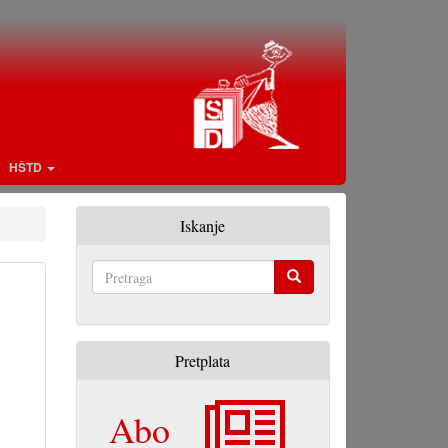
HŠTD
Iskanje
Pretraga
Pretplata
Abo