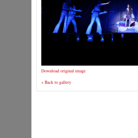
Download original image
« Back to gallery