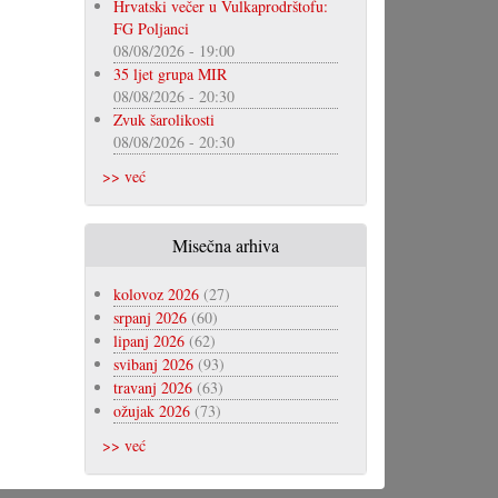
Hrvatski večer u Vulkaprodrštofu:
FG Poljanci
08/08/2026 - 19:00
35 ljet grupa MIR
08/08/2026 - 20:30
Zvuk šarolikosti
08/08/2026 - 20:30
>> već
Misečna arhiva
kolovoz 2026
(27)
srpanj 2026
(60)
lipanj 2026
(62)
svibanj 2026
(93)
travanj 2026
(63)
ožujak 2026
(73)
>> već