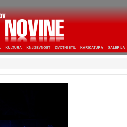
A
KULTURA
KNJIŽEVNOST
ŽIVOTNI STIL
KARIKATURA
GALERIJA