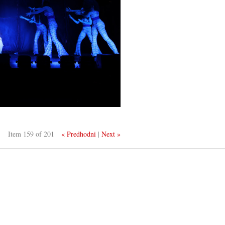
Item 159 of 201
« Predhodni
|
Next »