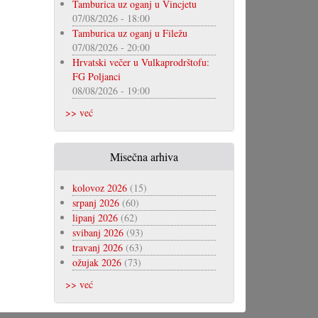
Tamburica uz oganj u Vincjetu
07/08/2026 - 18:00
Tamburica uz oganj u Filežu
07/08/2026 - 20:00
Hrvatski večer u Vulkaprodrštofu:
FG Poljanci
08/08/2026 - 19:00
>> već
Misečna arhiva
kolovoz 2026
(15)
srpanj 2026
(60)
lipanj 2026
(62)
svibanj 2026
(93)
travanj 2026
(63)
ožujak 2026
(73)
>> već