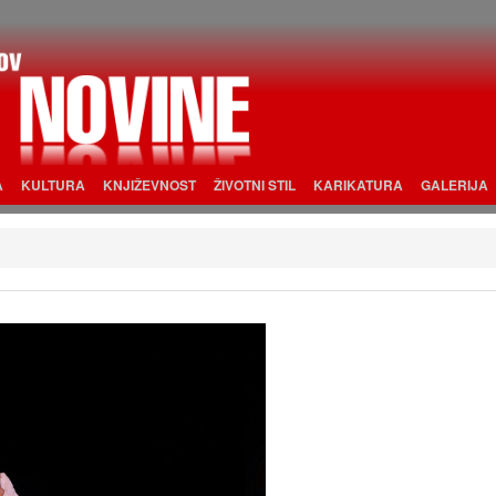
A
KULTURA
KNJIŽEVNOST
ŽIVOTNI STIL
KARIKATURA
GALERIJA