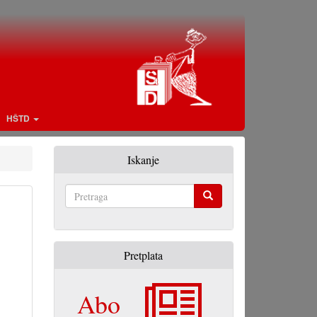
HŠTD
Iskanje
Pretraga
Pretplata
Abo