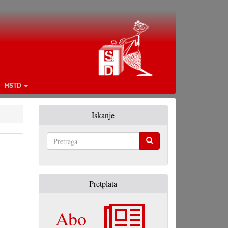
HŠTD
Iskanje
Pretraga
Pretplata
Abo