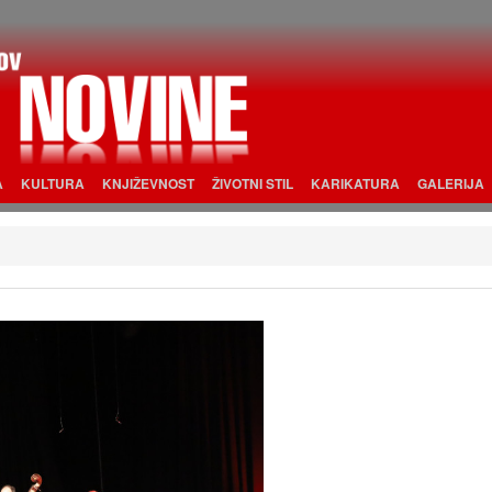
A
KULTURA
KNJIŽEVNOST
ŽIVOTNI STIL
KARIKATURA
GALERIJA