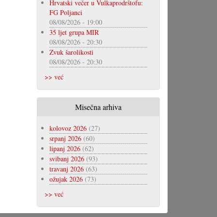
Hrvatski večer u Vulkaprodrštofu:
FG Poljanci
08/08/2026 - 19:00
35 ljet grupa MIR
08/08/2026 - 20:30
Zvuk šarolikosti
08/08/2026 - 20:30
>> već
Misečna arhiva
kolovoz 2026
(27)
srpanj 2026
(60)
lipanj 2026
(62)
svibanj 2026
(93)
travanj 2026
(63)
ožujak 2026
(73)
>> već