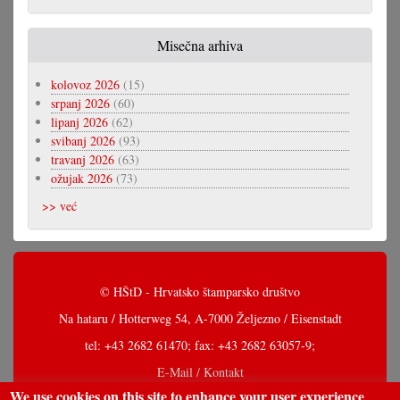
Misečna arhiva
kolovoz 2026
(15)
srpanj 2026
(60)
lipanj 2026
(62)
svibanj 2026
(93)
travanj 2026
(63)
ožujak 2026
(73)
>> već
© HŠtD - Hrvatsko štamparsko društvo
Na hataru / Hotterweg 54, A-7000 Željezno / Eisenstadt
tel: +43 2682 61470; fax: +43 2682 63057-9;
E-Mail / Kontakt
We use cookies on this site to enhance your user experience