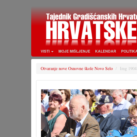
Skoči
na
glavni
sadržaj
VISTI
MOJE MIŠLJENJE
KALENDAR
POLITIK
Otvaranje nove Osnovne škole Novo Selo
Img 1904