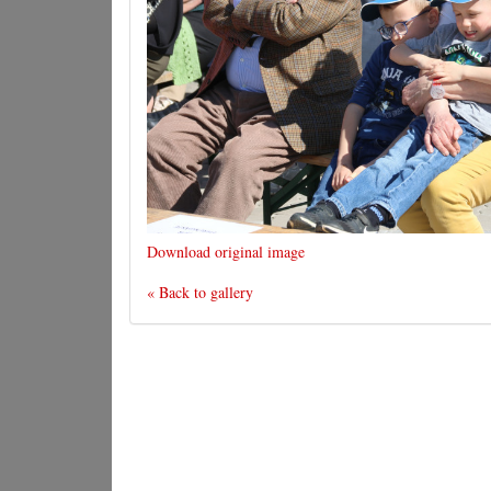
Download original image
« Back to gallery