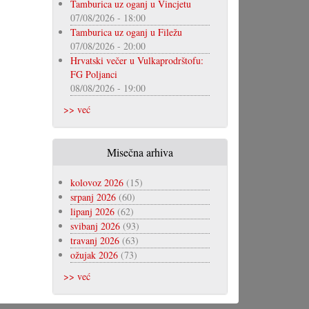
Tamburica uz oganj u Vincjetu
07/08/2026 - 18:00
Tamburica uz oganj u Filežu
07/08/2026 - 20:00
Hrvatski večer u Vulkaprodrštofu:
FG Poljanci
08/08/2026 - 19:00
>> već
Misečna arhiva
kolovoz 2026
(15)
srpanj 2026
(60)
lipanj 2026
(62)
svibanj 2026
(93)
travanj 2026
(63)
ožujak 2026
(73)
>> već