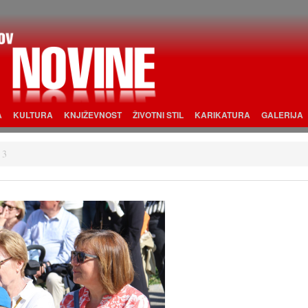
A
KULTURA
KNJIŽEVNOST
ŽIVOTNI STIL
KARIKATURA
GALERIJA
 3