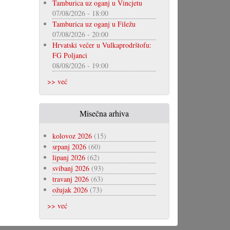
Tamburica uz oganj u Vincjetu
07/08/2026 - 18:00
Tamburica uz oganj u Filežu
07/08/2026 - 20:00
Hrvatski večer u Vulkaprodrštofu:
FG Poljanci
08/08/2026 - 19:00
>> već
Misečna arhiva
kolovoz 2026
(15)
srpanj 2026
(60)
lipanj 2026
(62)
svibanj 2026
(93)
travanj 2026
(63)
ožujak 2026
(73)
>> već