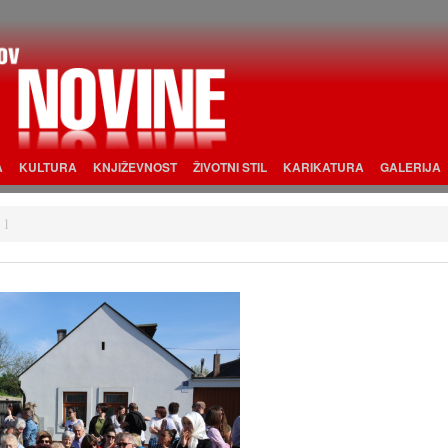
A
KULTURA
KNJIŽEVNOST
ŽIVOTNI STIL
KARIKATURA
GALERIJA
 1