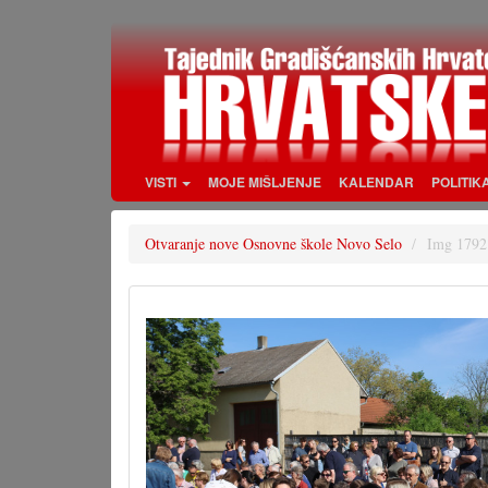
Skoči
na
glavni
sadržaj
VISTI
MOJE MIŠLJENJE
KALENDAR
POLITIK
Otvaranje nove Osnovne škole Novo Selo
Img 1792