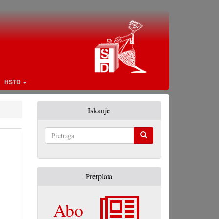
HŠTD
Iskanje
Pretraga
Pretplata
Abo