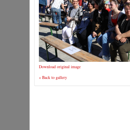
Download original image
« Back to gallery