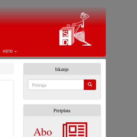
HŠTD
Iskanje
Pretraga
Pretplata
Abo