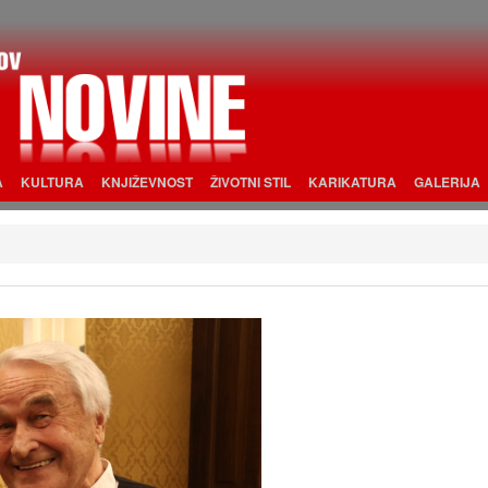
A
KULTURA
KNJIŽEVNOST
ŽIVOTNI STIL
KARIKATURA
GALERIJA