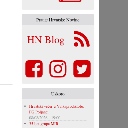
Pratite Hrvatske Novine
HN Blog
Uskoro
Hrvatski večer u Vulkaprodrštofu:
FG Poljanci
08/08/2026 - 19:00
35 ljet grupa MIR