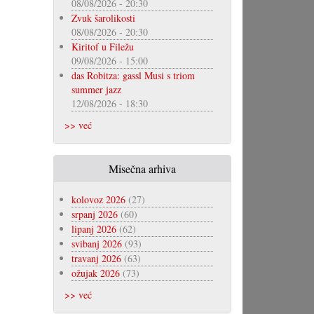
08/08/2026 - 20:30
Zvuk šarolikosti
08/08/2026 - 20:30
Kiritof u Filežu
09/08/2026 - 15:00
das Robitza: gassl Musi s triom
summer jazz
12/08/2026 - 18:30
>> već
Misečna arhiva
kolovoz 2026
(27)
srpanj 2026
(60)
lipanj 2026
(62)
svibanj 2026
(93)
travanj 2026
(63)
ožujak 2026
(73)
>> već