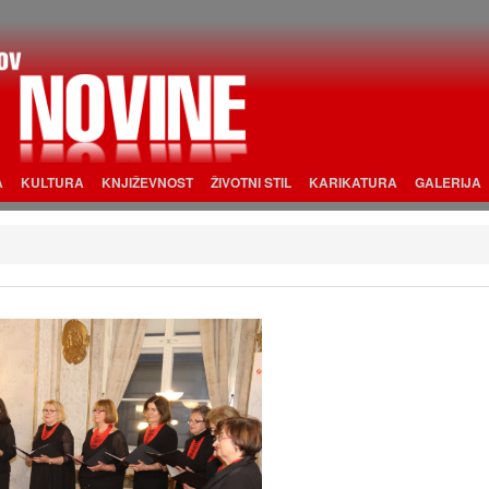
A
KULTURA
KNJIŽEVNOST
ŽIVOTNI STIL
KARIKATURA
GALERIJA