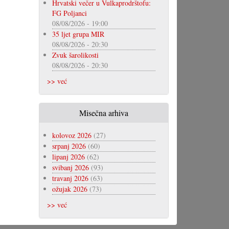
Hrvatski večer u Vulkaprodrštofu:
FG Poljanci
08/08/2026 - 19:00
35 ljet grupa MIR
08/08/2026 - 20:30
Zvuk šarolikosti
08/08/2026 - 20:30
>> već
Misečna arhiva
kolovoz 2026
(27)
srpanj 2026
(60)
lipanj 2026
(62)
svibanj 2026
(93)
travanj 2026
(63)
ožujak 2026
(73)
>> već