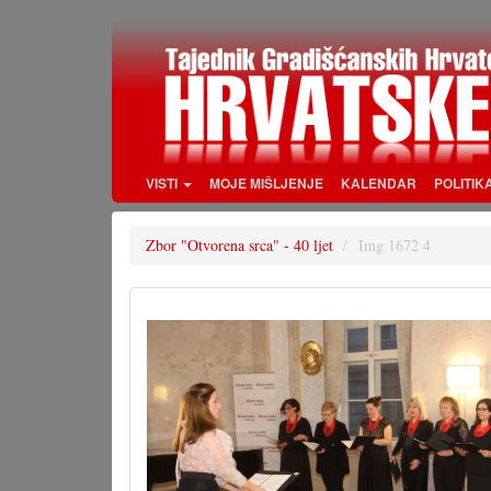
Skoči
na
glavni
sadržaj
VISTI
MOJE MIŠLJENJE
KALENDAR
POLITIK
Zbor "Otvorena srca" - 40 ljet
Img 1672 4