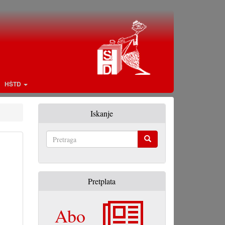
HŠTD
Iskanje
Pretraga
Pretplata
Abo