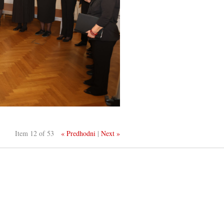
Item 12 of 53
« Predhodni
|
Next »