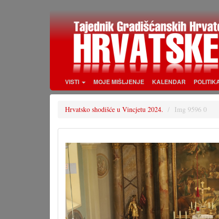
Skoči
na
glavni
sadržaj
VISTI
MOJE MIŠLJENJE
KALENDAR
POLITIK
Hrvatsko shodišće u Vincjetu 2024.
Img 9596 0