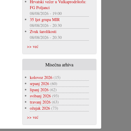
Hrvatski večer u Vulkaprodrštofu:
FG Poljanci
08/08/2026 - 19:00
35 ljet grupa MIR
08/08/2026 - 20:30
Zvuk šarolikosti
08/08/2026 - 20:30
>> već
Misečna arhiva
kolovoz 2026
(15)
srpanj 2026
(60)
lipanj 2026
(62)
svibanj 2026
(93)
travanj 2026
(63)
ožujak 2026
(73)
>> već