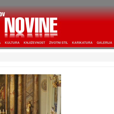
A
KULTURA
KNJIŽEVNOST
ŽIVOTNI STIL
KARIKATURA
GALERIJA