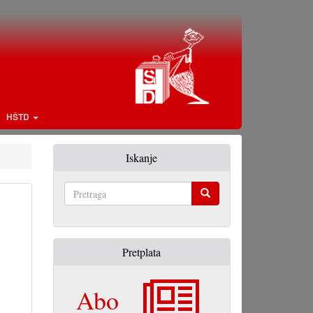
HŠTD
Iskanje
Pretraga
Pretplata
Abo