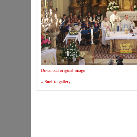
Download original image
« Back to gallery