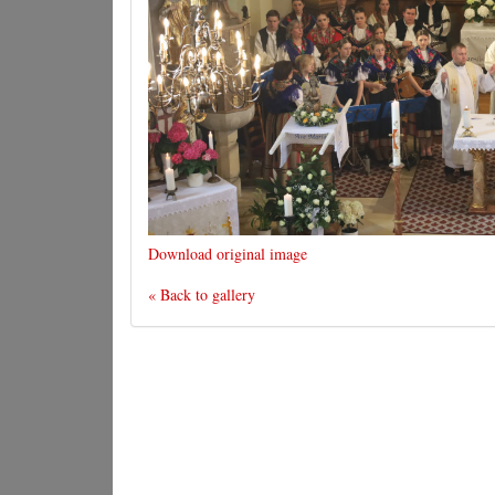
Download original image
« Back to gallery