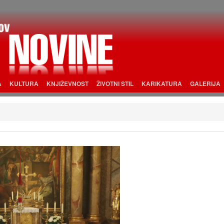
A
KULTURA
KNJIŽEVNOST
ŽIVOTNI STIL
KARIKATURA
GALERIJA