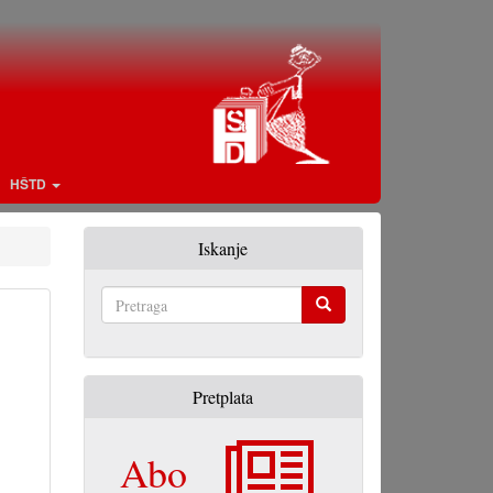
HŠTD
Iskanje
Pretraga
Pretplata
Abo