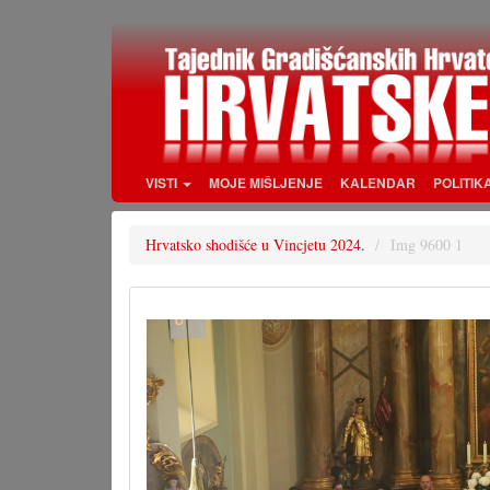
Skoči
na
glavni
sadržaj
VISTI
MOJE MIŠLJENJE
KALENDAR
POLITIK
Hrvatsko shodišće u Vincjetu 2024.
Img 9600 1