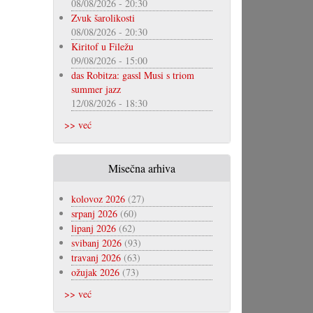
08/08/2026 - 20:30
Zvuk šarolikosti
08/08/2026 - 20:30
Kiritof u Filežu
09/08/2026 - 15:00
das Robitza: gassl Musi s triom
summer jazz
12/08/2026 - 18:30
>> već
Misečna arhiva
kolovoz 2026
(27)
srpanj 2026
(60)
lipanj 2026
(62)
svibanj 2026
(93)
travanj 2026
(63)
ožujak 2026
(73)
>> već