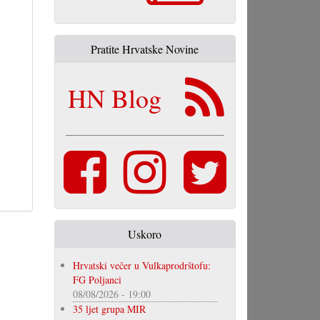
Pratite Hrvatske Novine
HN Blog
Uskoro
Hrvatski večer u Vulkaprodrštofu:
FG Poljanci
08/08/2026 - 19:00
35 ljet grupa MIR