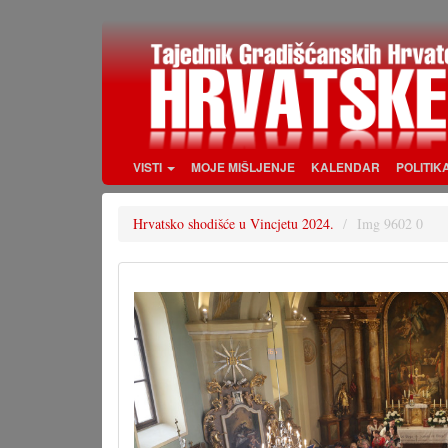
Skoči
na
glavni
sadržaj
VISTI
MOJE MIŠLJENJE
KALENDAR
POLITIK
Hrvatsko shodišće u Vincjetu 2024.
Img 9602 0