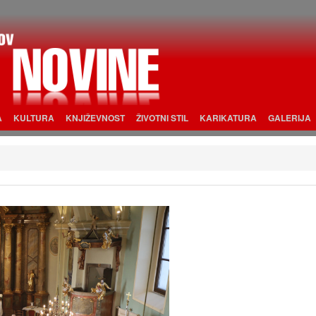
A
KULTURA
KNJIŽEVNOST
ŽIVOTNI STIL
KARIKATURA
GALERIJA