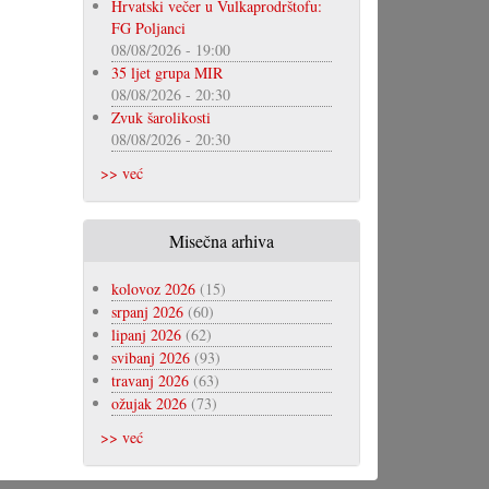
Hrvatski večer u Vulkaprodrštofu:
FG Poljanci
08/08/2026 - 19:00
35 ljet grupa MIR
08/08/2026 - 20:30
Zvuk šarolikosti
08/08/2026 - 20:30
>> već
Misečna arhiva
kolovoz 2026
(15)
srpanj 2026
(60)
lipanj 2026
(62)
svibanj 2026
(93)
travanj 2026
(63)
ožujak 2026
(73)
>> već