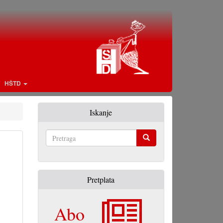
HŠTD
Iskanje
Pretraga
Pretplata
Abo