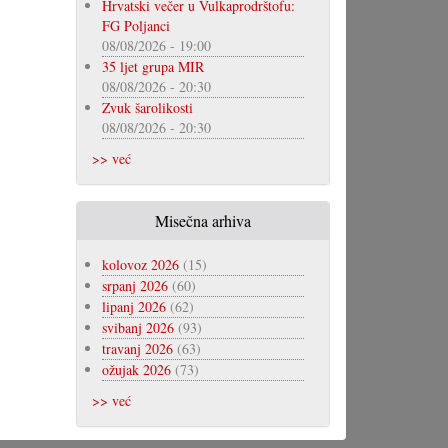
Hrvatski večer u Vulkaprodrštofu:
FG Poljanci
08/08/2026 - 19:00
35 ljet grupa MIR
08/08/2026 - 20:30
Zvuk šarolikosti
08/08/2026 - 20:30
>> već
Misečna arhiva
kolovoz 2026
(15)
srpanj 2026
(60)
lipanj 2026
(62)
svibanj 2026
(93)
travanj 2026
(63)
ožujak 2026
(73)
>> već