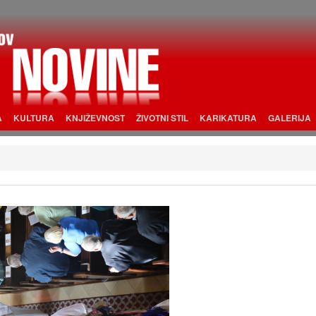
A
KULTURA
KNJIŽEVNOST
ŽIVOTNI STIL
KARIKATURA
GALERIJA