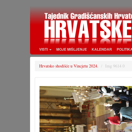
Skoči
na
glavni
sadržaj
VISTI
MOJE MIŠLJENJE
KALENDAR
POLITIK
Hrvatsko shodišće u Vincjetu 2024.
Img 9614 0