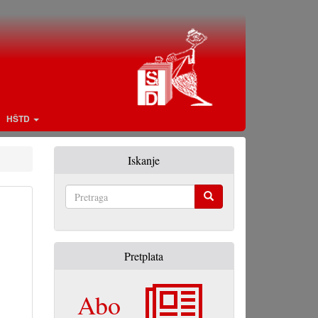
HŠTD
Iskanje
Pretraga
Pretplata
Abo