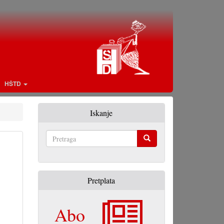
HŠTD
Iskanje
Pretraga
Pretplata
Abo