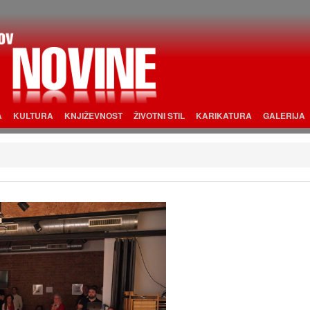
A
KULTURA
KNJIŽEVNOST
ŽIVOTNI STIL
KARIKATURA
GALERIJA