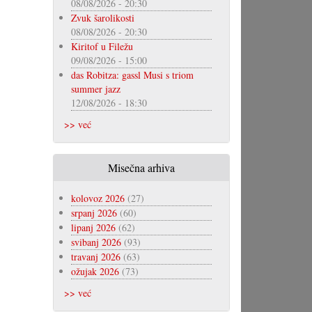
08/08/2026 - 20:30
Zvuk šarolikosti
08/08/2026 - 20:30
Kiritof u Filežu
09/08/2026 - 15:00
das Robitza: gassl Musi s triom
summer jazz
12/08/2026 - 18:30
>> već
Misečna arhiva
kolovoz 2026
(27)
srpanj 2026
(60)
lipanj 2026
(62)
svibanj 2026
(93)
travanj 2026
(63)
ožujak 2026
(73)
>> već