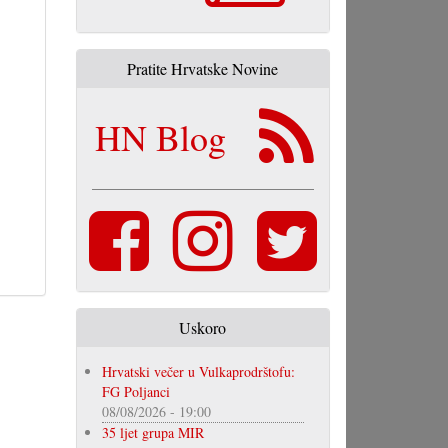
Pratite Hrvatske Novine
HN Blog
Uskoro
Hrvatski večer u Vulkaprodrštofu:
FG Poljanci
08/08/2026 - 19:00
35 ljet grupa MIR