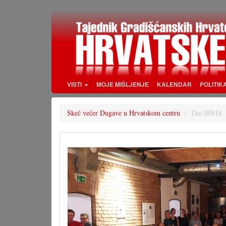
Skoči
na
glavni
sadržaj
VISTI
MOJE MIŠLJENJE
KALENDAR
POLITIK
Skeč večer Dugave u Hrvatskom centru
Dsc 09818