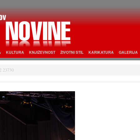
A
KULTURA
KNJIŽEVNOST
ŽIVOTNI STIL
KARIKATURA
GALERIJA
2 23730