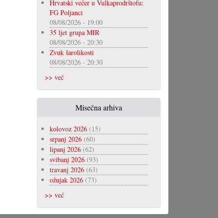
Hrvatski večer u Vulkaprodrštofu:
FG Poljanci
08/08/2026 - 19:00
35 ljet grupa MIR
08/08/2026 - 20:30
Zvuk šarolikosti
08/08/2026 - 20:30
>> već
Misečna arhiva
kolovoz 2026
(15)
srpanj 2026
(60)
lipanj 2026
(62)
svibanj 2026
(93)
travanj 2026
(63)
ožujak 2026
(73)
>> već