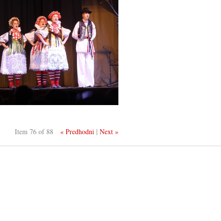
Item 76 of 88
« Predhodni
|
Next »