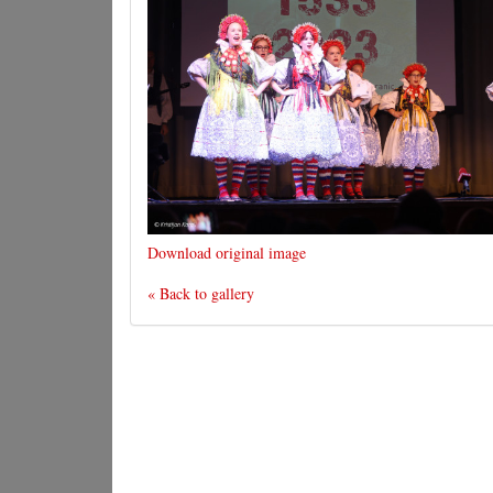
Download original image
« Back to gallery