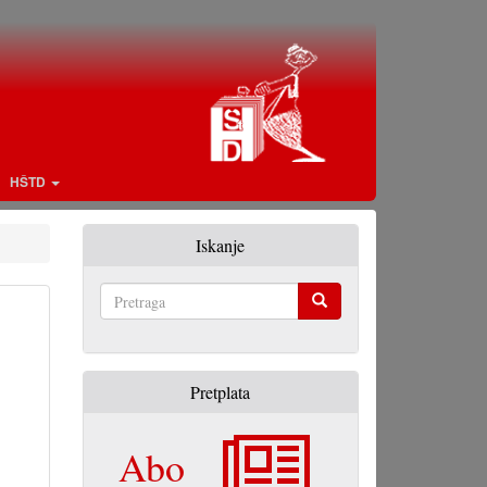
HŠTD
Iskanje
Pretraga
Pretplata
Abo