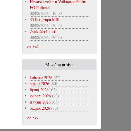
Hrvatski večer u Vulkaprodrštofu:
FG Poljanci
08/08/2026 - 19:00
35 ljet grupa MIR
08/08/2026 - 20:30
Zvuk šarolikosti
08/08/2026 - 20:30
>> već
Misečna arhiva
kolovoz 2026
(27)
srpanj 2026
(60)
lipanj 2026
(62)
svibanj 2026
(93)
travanj 2026
(63)
ožujak 2026
(73)
>> već