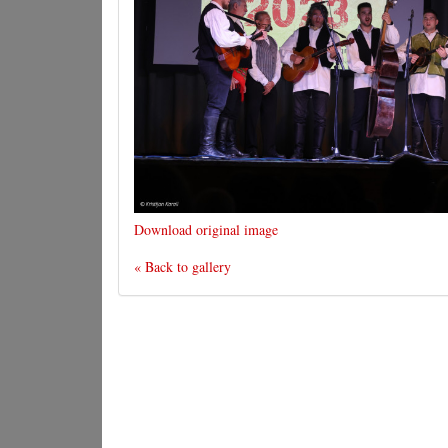
Download original image
« Back to gallery