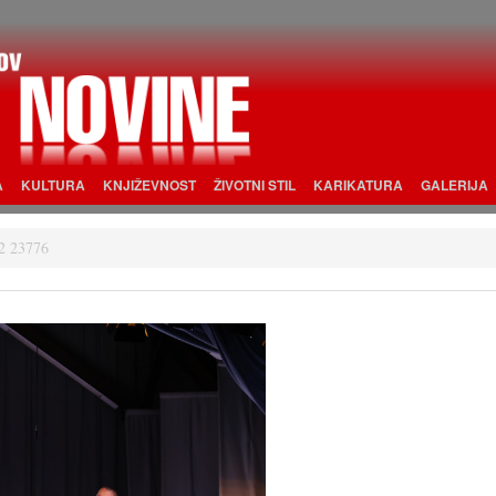
A
KULTURA
KNJIŽEVNOST
ŽIVOTNI STIL
KARIKATURA
GALERIJA
2 23776