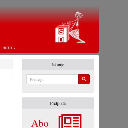
HŠTD
Iskanje
Pretraga
Pretplata
Abo