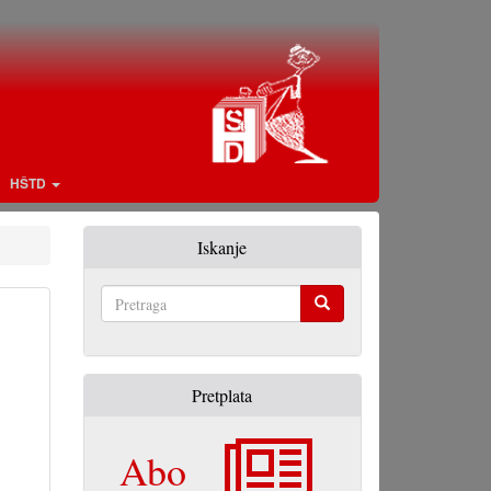
HŠTD
Iskanje
Pretraga
Pretplata
Abo