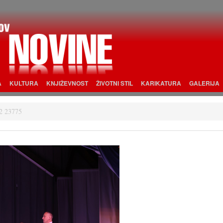
A
KULTURA
KNJIŽEVNOST
ŽIVOTNI STIL
KARIKATURA
GALERIJA
2 23775