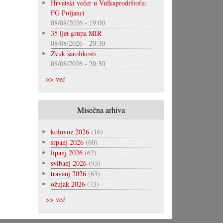
Hrvatski večer u Vulkaprodrštofu:
FG Poljanci
08/08/2026 - 19:00
35 ljet grupa MIR
08/08/2026 - 20:30
Zvuk šarolikosti
08/08/2026 - 20:30
>> već
Misečna arhiva
kolovoz 2026
(16)
srpanj 2026
(60)
lipanj 2026
(62)
svibanj 2026
(93)
travanj 2026
(63)
ožujak 2026
(73)
>> već