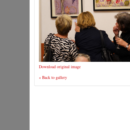
Download original image
« Back to gallery