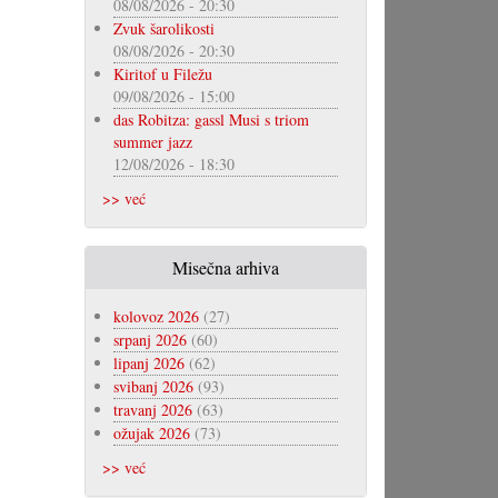
08/08/2026 - 20:30
Zvuk šarolikosti
08/08/2026 - 20:30
Kiritof u Filežu
09/08/2026 - 15:00
das Robitza: gassl Musi s triom
summer jazz
12/08/2026 - 18:30
>> već
Misečna arhiva
kolovoz 2026
(27)
srpanj 2026
(60)
lipanj 2026
(62)
svibanj 2026
(93)
travanj 2026
(63)
ožujak 2026
(73)
>> već