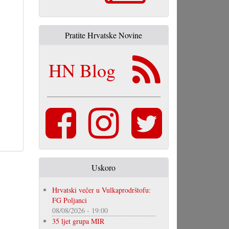
Pratite Hrvatske Novine
HN Blog
Uskoro
Hrvatski večer u Vulkaprodrštofu:
FG Poljanci
08/08/2026 - 19:00
35 ljet grupa MIR