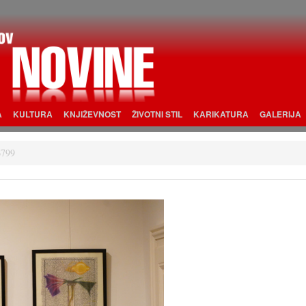
A
KULTURA
KNJIŽEVNOST
ŽIVOTNI STIL
KARIKATURA
GALERIJA
6799