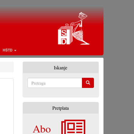
HŠTD
Iskanje
Pretraga
Pretplata
Abo