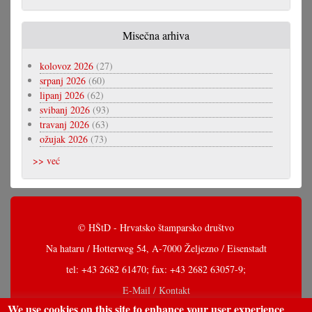
Misečna arhiva
kolovoz 2026
(27)
srpanj 2026
(60)
lipanj 2026
(62)
svibanj 2026
(93)
travanj 2026
(63)
ožujak 2026
(73)
>> već
© HŠtD - Hrvatsko štamparsko društvo
Na hataru / Hotterweg 54, A-7000 Željezno / Eisenstadt
tel: +43 2682 61470; fax: +43 2682 63057-9;
E-Mail / Kontakt
We use cookies on this site to enhance your user experience