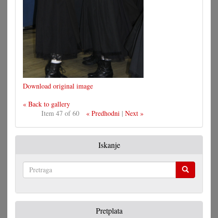
Download original image
« Back to gallery
Item 47 of 60
« Predhodni
|
Next »
Iskanje
Pretraga
Pretplata