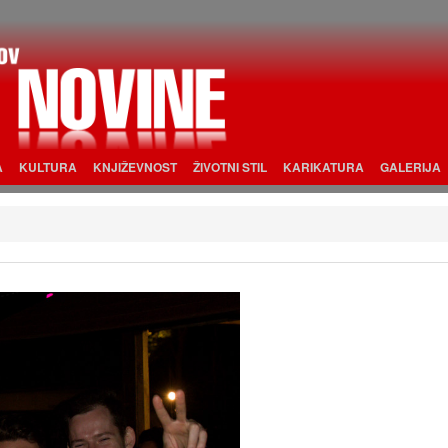
A
KULTURA
KNJIŽEVNOST
ŽIVOTNI STIL
KARIKATURA
GALERIJA