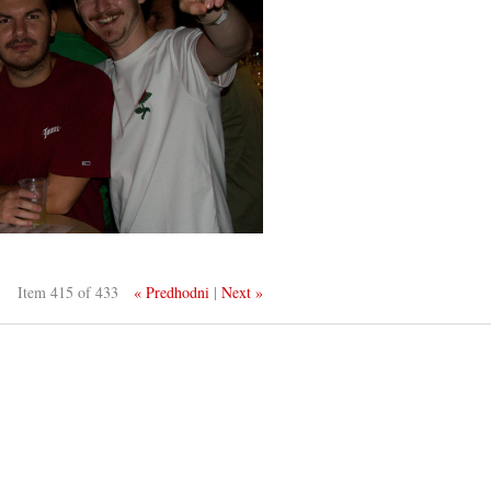
Item 415 of 433
« Predhodni
|
Next »