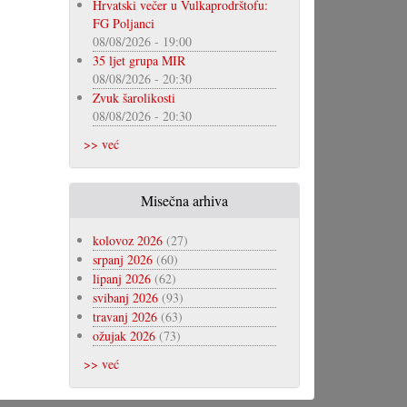
Hrvatski večer u Vulkaprodrštofu:
FG Poljanci
08/08/2026 - 19:00
35 ljet grupa MIR
08/08/2026 - 20:30
Zvuk šarolikosti
08/08/2026 - 20:30
>> već
Misečna arhiva
kolovoz 2026
(27)
srpanj 2026
(60)
lipanj 2026
(62)
svibanj 2026
(93)
travanj 2026
(63)
ožujak 2026
(73)
>> već