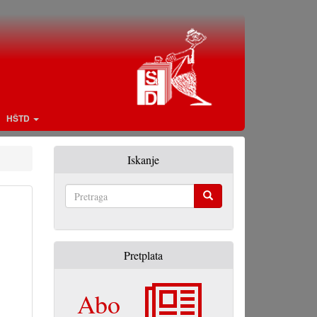
HŠTD
Iskanje
Pretraga
Pretplata
Abo