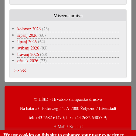
Misečna arhiva
kolovoz 2026
(28)
srpanj 2026
(60)
lipanj 2026
(62)
svibanj 2026
(93)
travanj 2026
(63)
ožujak 2026
(73)
>> već
© HŠtD - Hrvatsko štamparsko društvo
Na hataru / Hotterweg 54, A-7000 Željezno / Eisenstadt
tel: +43 2682 61470; fax: +43 2682 63057-9;
E-Mail / Kontakt
We use cookies on this site to enhance your user experience