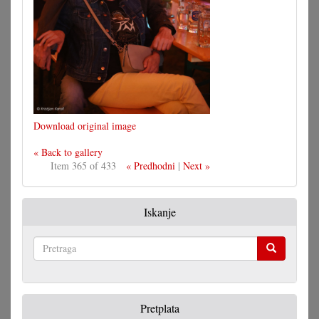
Download original image
« Back to gallery
Item 365 of 433
« Predhodni
|
Next »
Iskanje
Pretraga
Pretplata