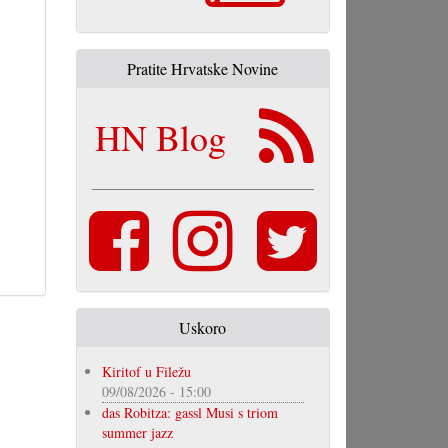
Pratite Hrvatske Novine
HN Blog
Uskoro
Kiritof u Filežu
09/08/2026 - 15:00
das Robitza: gassl Musi s triom
summer jazz