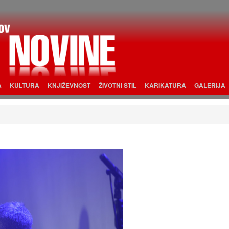
A
KULTURA
KNJIŽEVNOST
ŽIVOTNI STIL
KARIKATURA
GALERIJA