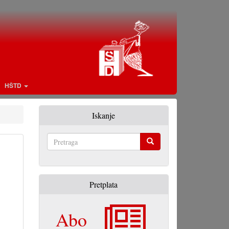
HŠTD
Iskanje
Pretraga
Pretplata
Abo