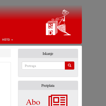
HŠTD
Iskanje
Pretraga
Pretplata
Abo