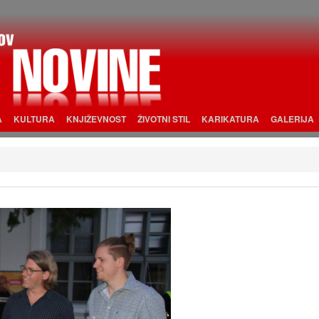
A
KULTURA
KNJIŽEVNOST
ŽIVOTNI STIL
KARIKATURA
GALERIJA