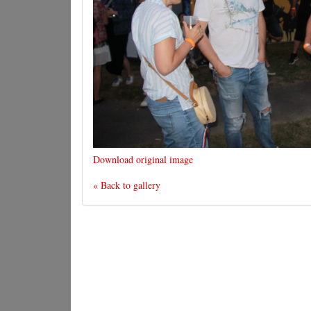
Download original image
« Back to gallery