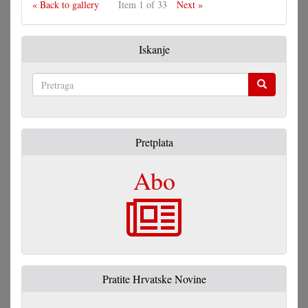
« Back to gallery
Item 1 of 33
Next »
Iskanje
Pretraga
Pretplata
Abo
Pratite Hrvatske Novine