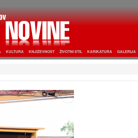
A
KULTURA
KNJIŽEVNOST
ŽIVOTNI STIL
KARIKATURA
GALERIJA