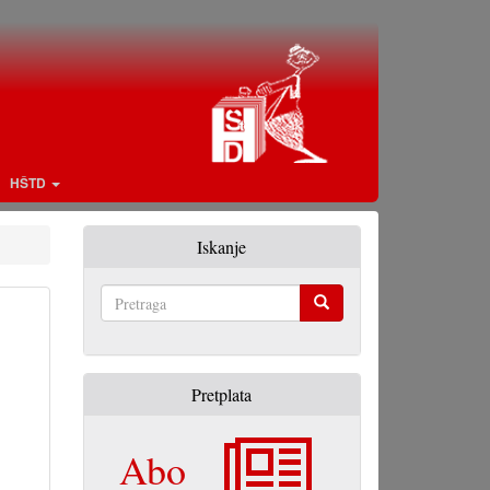
HŠTD
Iskanje
Pretraga
Pretplata
Abo