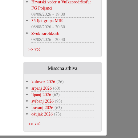
Hrvatski večer u Vulkaprodrštofu:
FG Poljanci
08/08/2026 - 19:00
35 ljet grupa MIR
08/08/2026 - 20:30
Zvuk šarolikosti
08/08/2026 - 20:30
>> već
Misečna arhiva
kolovoz 2026
(26)
srpanj 2026
(60)
lipanj 2026
(62)
svibanj 2026
(93)
travanj 2026
(63)
ožujak 2026
(73)
>> već