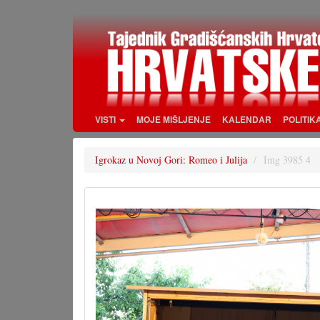
Skoči
na
glavni
sadržaj
VISTI
MOJE MIŠLJENJE
KALENDAR
POLITIK
Igrokaz u Novoj Gori: Romeo i Julija
Img 3985 4