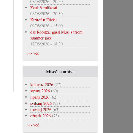
08/08/2026 - 20:30
Zvuk šarolikosti
08/08/2026 - 20:30
Kiritof u Filežu
09/08/2026 - 15:00
das Robitza: gassl Musi s triom
summer jazz
12/08/2026 - 18:30
>> već
Misečna arhiva
kolovoz 2026
(27)
srpanj 2026
(60)
lipanj 2026
(62)
svibanj 2026
(93)
travanj 2026
(63)
ožujak 2026
(73)
>> već