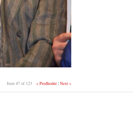
Item 47 of 123
« Predhodni
|
Next »