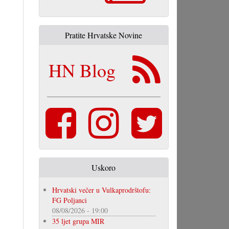
Pratite Hrvatske Novine
HN Blog
Uskoro
Hrvatski večer u Vulkaprodrštofu:
FG Poljanci
08/08/2026 - 19:00
35 ljet grupa MIR