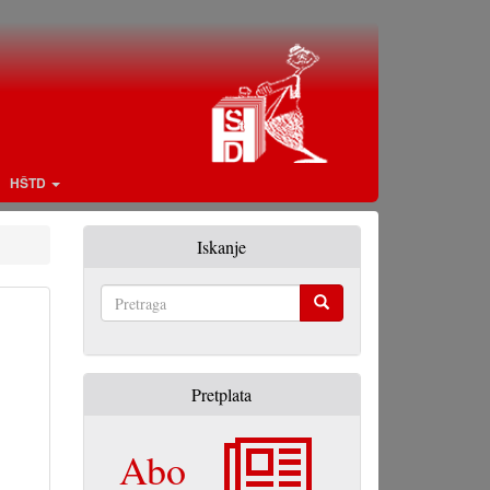
HŠTD
Iskanje
Pretraga
Pretplata
Abo