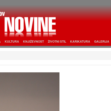
A
KULTURA
KNJIŽEVNOST
ŽIVOTNI STIL
KARIKATURA
GALERIJA