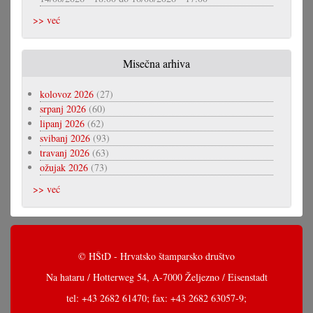
>> već
Misečna arhiva
kolovoz 2026
(27)
srpanj 2026
(60)
lipanj 2026
(62)
svibanj 2026
(93)
travanj 2026
(63)
ožujak 2026
(73)
>> već
© HŠtD - Hrvatsko štamparsko društvo
Na hataru / Hotterweg 54, A-7000 Željezno / Eisenstadt
tel: +43 2682 61470; fax: +43 2682 63057-9;