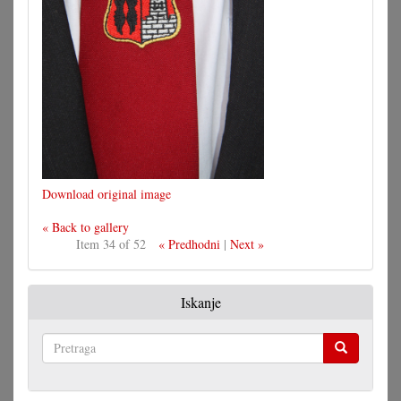
Download original image
« Back to gallery
Item 34 of 52
« Predhodni
|
Next »
Iskanje
Pretraga