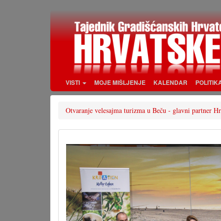
Skoči
na
glavni
sadržaj
VISTI
MOJE MIŠLJENJE
KALENDAR
POLITIK
Otvaranje velesajma turizma u Beču - glavni partner H