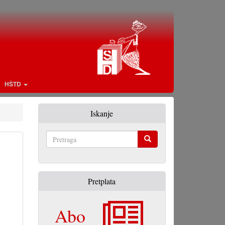
HŠTD
Iskanje
Pretraga
Pretplata
Abo