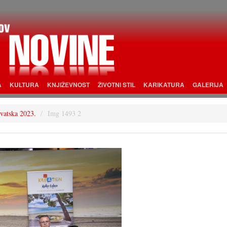
A
KULTURA
KNJIŽEVNOST
ŽIVOTNI STIL
KARIKATURA
GALERIJA
rvatska 2023.
Img 1493 2