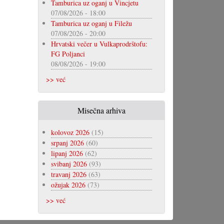
Tamburica uz oganj u Vincjetu
07/08/2026 - 18:00
Tamburica uz oganj u Filežu
07/08/2026 - 20:00
Hrvatski večer u Vulkaprodrštofu:
FG Poljanci
08/08/2026 - 19:00
>> već
Misečna arhiva
kolovoz 2026
(15)
srpanj 2026
(60)
lipanj 2026
(62)
svibanj 2026
(93)
travanj 2026
(63)
ožujak 2026
(73)
>> već