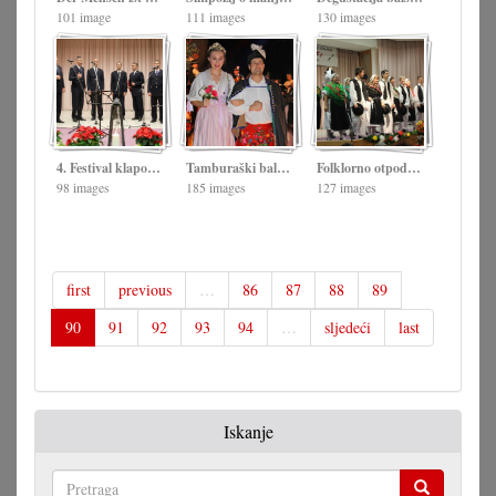
101 image
111 images
130 images
4. Festival klapov Vulkaprodštof 23.11.2014.
Tamburaški bal Uzlop 2014.
Folklorno otpodne Poljanci 2014.
98 images
185 images
127 images
first
previous
…
86
87
88
89
90
91
92
93
94
…
sljedeći
last
Iskanje