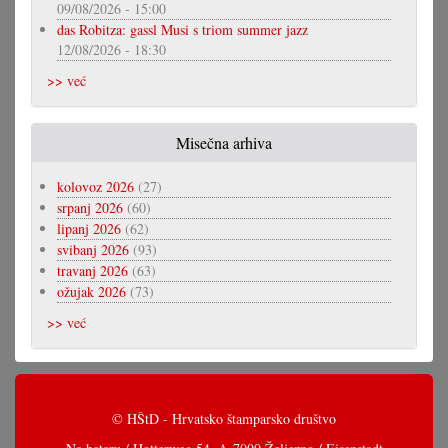
09/08/2026 - 15:00
das Robitza: gassl Musi s triom summer jazz
12/08/2026 - 18:30
>> već
Misečna arhiva
kolovoz 2026
(27)
srpanj 2026
(60)
lipanj 2026
(62)
svibanj 2026
(93)
travanj 2026
(63)
ožujak 2026
(73)
>> već
© HŠtD - Hrvatsko štamparsko društvo