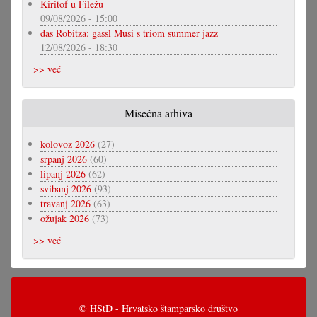
Kiritof u Filežu
09/08/2026 - 15:00
das Robitza: gassl Musi s triom summer jazz
12/08/2026 - 18:30
>> već
Misečna arhiva
kolovoz 2026
(27)
srpanj 2026
(60)
lipanj 2026
(62)
svibanj 2026
(93)
travanj 2026
(63)
ožujak 2026
(73)
>> već
© HŠtD - Hrvatsko štamparsko društvo