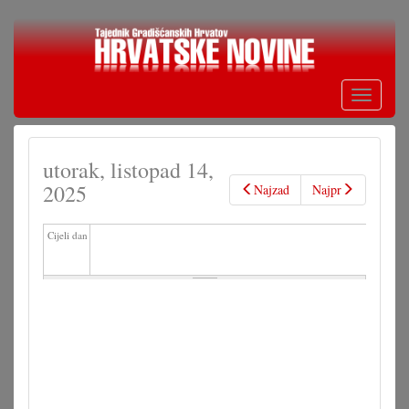
Skoči
na
glavni
sadržaj
Toggle
navigati
utorak, listopad 14,
2025
Najzad
Najpr
Cijeli dan