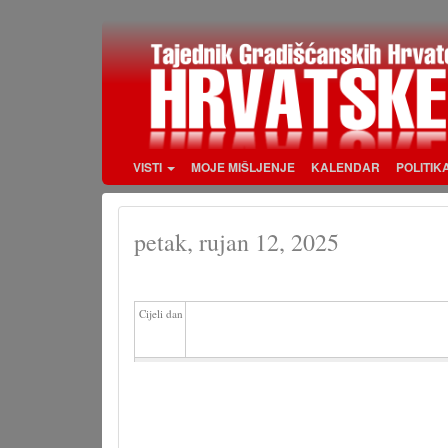
Skoči
na
glavni
sadržaj
VISTI
MOJE MIŠLJENJE
KALENDAR
POLITIK
petak, rujan 12, 2025
Cijeli dan