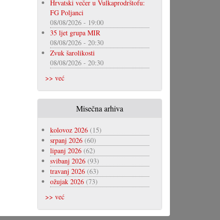
Hrvatski večer u Vulkaprodrštofu:
FG Poljanci
08/08/2026 - 19:00
35 ljet grupa MIR
08/08/2026 - 20:30
Zvuk šarolikosti
08/08/2026 - 20:30
>> već
Misečna arhiva
kolovoz 2026
(15)
srpanj 2026
(60)
lipanj 2026
(62)
svibanj 2026
(93)
travanj 2026
(63)
ožujak 2026
(73)
>> već