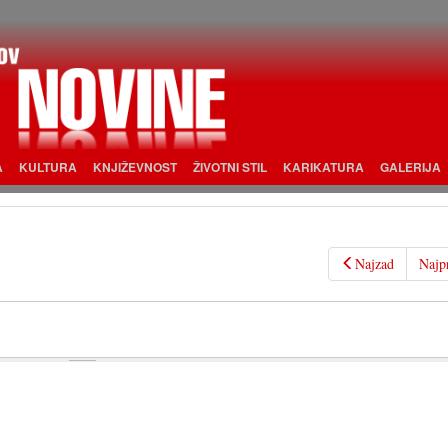
A
KULTURA
KNJIŽEVNOST
ŽIVOTNI STIL
KARIKATURA
GALERIJA
Najzad
Najp