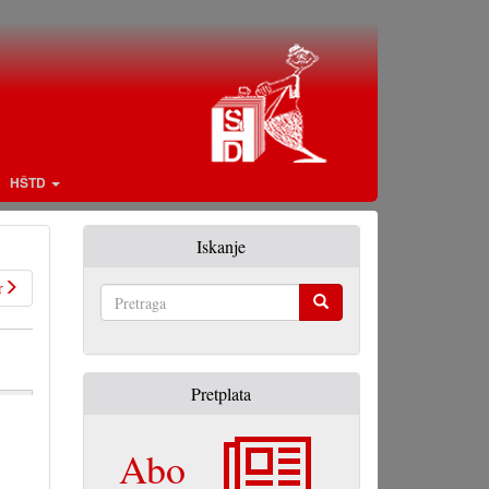
HŠTD
Iskanje
r
Pretraga
Pretplata
Abo