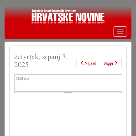
Skoči
na
glavni
sadržaj
Toggle
navigati
četvrtak, srpanj 3,
2025
Najzad
Najpr
Cijeli dan