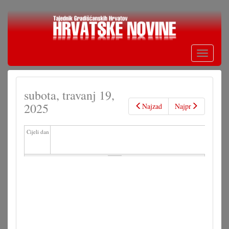
Skoči
na
glavni
sadržaj
Toggle
navigati
subota, travanj 19,
2025
Najzad
Najpr
Cijeli dan