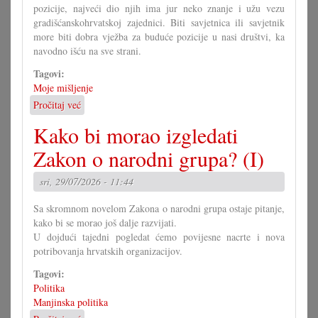
pozicije, najveći dio njih ima jur neko znanje i užu vezu
gradišćanskohrvatskoj zajednici. Biti savjetnica ili savjetnik
more biti dobra vježba za buduće pozicije u nasi društvi, ka
navodno išću na sve strani.
Tagovi:
Moje mišljenje
Pročitaj već
o
U
Kako bi morao izgledati
čem
more
Zakon o narodni grupa? (I)
pomoći
Savjet
sri, 29/07/2026 - 11:44
mladih?
Sa skromnom novelom Zakona o narodni grupa ostaje pitanje,
kako bi se morao još dalje razvijati.
U dojdući tajedni pogledat ćemo povijesne nacrte i nova
potribovanja hrvatskih organizacijov.
Tagovi:
Politika
Manjinska politika