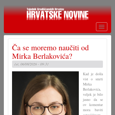
Skoči
na
glavni
sadržaj
Toggle
navigati
Ča se moremo naučiti od
Mirka Berlakovića?
čet, 06/08/2026 - 09:31
Kad je došla
vist o smrti
Mirka
Berlakovića,
veljek je bilo
jasno da se
ov komentar
mora baviti
ostavšćinom