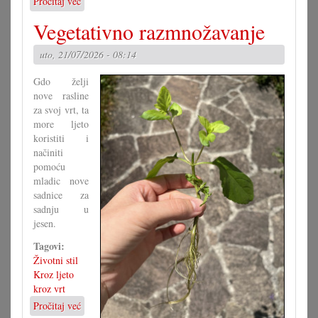
Pročitaj već
o
Kako
Vegetativno razmnožavanje
bi
morao
uto, 21/07/2026 - 08:14
izgledati
Zakon
Gdo želji
o
nove rasline
narodni
za svoj vrt, ta
grupa?
more ljeto
(I)
koristiti i
načiniti
pomoću
mladic nove
sadnice za
sadnju u
jesen.
Tagovi:
Životni stil
Kroz ljeto
kroz vrt
Pročitaj već
o