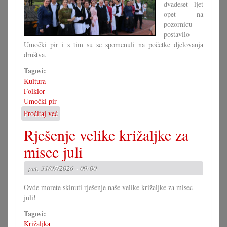
dvadeset ljet
opet na
pozornicu
postavilo
Umočki pir i s tim su se spomenuli na početke djelovanja
društva.
Tagovi:
Kultura
Folklor
Umočki pir
Pročitaj već
o
Jubilarna
Rješenje velike križaljke za
predstava
umočkoga
misec juli
pira
pet, 31/07/2026 - 09:00
Ovde morete skinuti rješenje naše velike križaljke za misec
juli!
Tagovi:
Križaljka