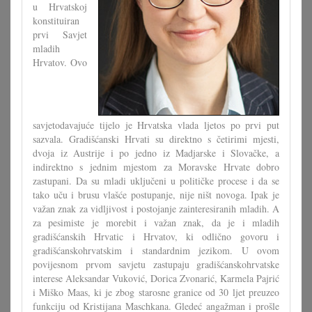
u Hrvatskoj
konstituiran
prvi Savjet
mladih
Hrvatov. Ovo
savjetodavajuće tijelo je Hrvatska vlada ljetos po prvi put
sazvala. Gradišćanski Hrvati su direktno s četirimi mjesti,
dvoja iz Austrije i po jedno iz Madjarske i Slovačke, a
indirektno s jednim mjestom za Moravske Hrvate dobro
zastupani. Da su mladi uključeni u političke procese i da se
tako uču i brusu vlašće postupanje, nije ništ novoga. Ipak je
važan znak za vidljivost i postojanje zainteresiranih mladih. A
za pesimiste je morebit i važan znak, da je i mladih
gradišćanskih Hrvatic i Hrvatov, ki odlično govoru i
gradišćanskohrvatskim i standardnim jezikom. U ovom
povijesnom prvom savjetu zastupaju gradišćanskohrvatske
interese Aleksandar Vuković, Dorica Zvonarić, Karmela Pajrić
i Miško Maas, ki je zbog starosne granice od 30 ljet preuzeo
funkciju od Kristijana Maschkana. Gledeć angažman i prošle