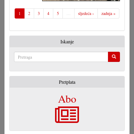
Vegetativno
razmnožavanje
1
2
3
4
5
…
sljedeća ›
zadnja »
Iskanje
Pretraga
Pretplata
Abo