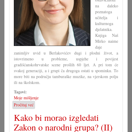
na daleko
poznatoga
učitelja i
kulturnoga
djelatnika.
Knjiga Naš
Mirko naime
daje
zanimljiv uvid u Berlakovićev dugi i plodni život, a
istovrimeno u probleme, uspjehe i povijest
gradišćanskohrvatske scene prošlih 60 ljet. A pri tom će
svakoj generaciji, a i grupi ča drugoga ostati u spominku. To
more biti na području tamburaške muzike, na vjerskom polju
ili na školskom.
Tagovi:
Moje mišljenje
Pročitaj već
o
Ča
Kako bi morao izgledati
se
moremo
Zakon o narodni grupa? (II)
naučiti