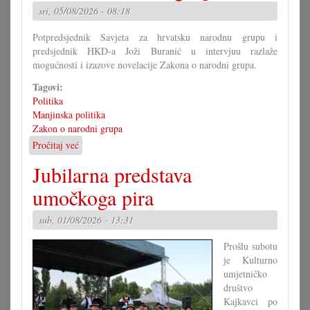
od
sri, 05/08/2026 - 08:18
Mirka
Berlakovića?
Potpredsjednik Savjeta za hrvatsku narodnu grupu i
predsjednik HKD-a Joži Buranić u intervjuu razlaže
mogućnosti i izazove novelacije Zakona o narodni grupa.
Tagovi:
Politika
Manjinska politika
Zakon o narodni grupa
Pročitaj već
o
Kako
Jubilarna predstava
bi
morao
umočkoga pira
izgledati
Zakon
sub, 01/08/2026 - 13:31
o
narodni
Prošlu subotu
grupa?
je Kulturno
(II)
umjetničko
društvo
Kajkavci po