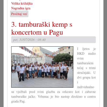
Velika križaljka
Nagradna igra
Pročitaj već
o
Rješenje
3. tamburaški kemp s
velike
križaljke
koncertom u Pagu
za
misec
pet, 31/07/2026 - 08:40
juli
I ljetos je
HKD nudio
svim
tamburašem
tečaj s trimi
stručnjaki. U
dvi grupa kot
i
individualno
su vježbali pred svim glazbu za orkestre kot i zabavne
tamburaške jačke. Vrhunac je bio nastup direktno u centru
grada Pag.