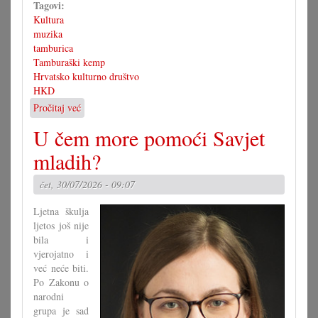
Tagovi:
Kultura
muzika
tamburica
Tamburaški kemp
Hrvatsko kulturno društvo
HKD
Pročitaj već
o
3.
U čem more pomoći Savjet
tamburaški
kemp
mladih?
s
koncertom
čet, 30/07/2026 - 09:07
u
Pagu
Ljetna škulja
ljetos još nije
bila i
vjerojatno i
već neće biti.
Po Zakonu o
narodni
grupa je sad