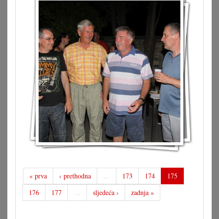
« prva
‹ prethodna
…
173
174
175
176
177
…
sljedeća ›
zadnja »