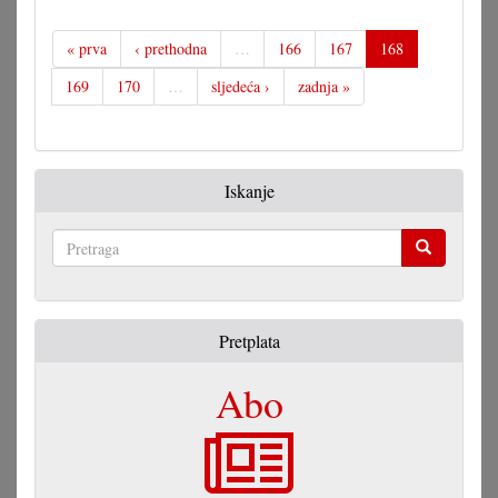
« prva
‹ prethodna
…
166
167
168
169
170
…
sljedeća ›
zadnja »
Iskanje
Pretraga
Pretplata
Abo