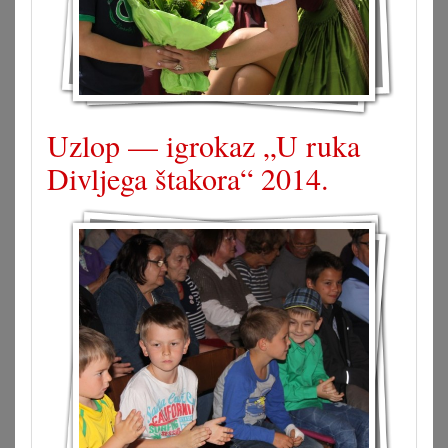
Uzlop — igrokaz „U ruka
Divljega štakora“ 2014.