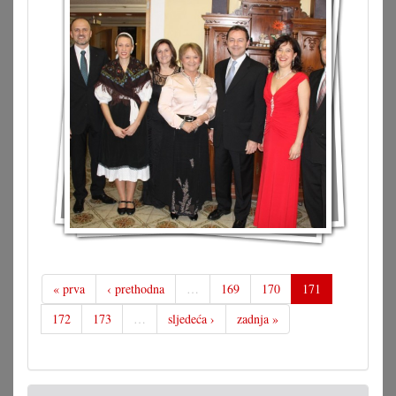
« prva
‹ prethodna
…
169
170
171
172
173
…
sljedeća ›
zadnja »