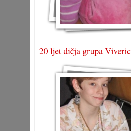
20 ljet dičja grupa Viveri