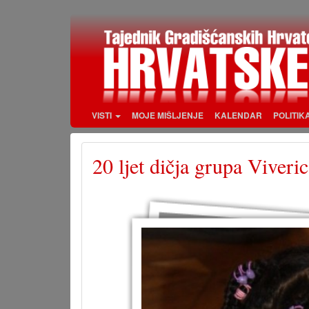
Skoči
na
glavni
sadržaj
VISTI
MOJE MIŠLJENJE
KALENDAR
POLITIK
20 ljet dičja grupa Viveri