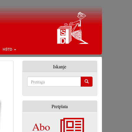
HŠTD
Iskanje
Pretraga
Pretplata
Abo