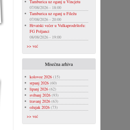
Tamburica uz oganj u Vincjetu
07/08/2026 - 18:00
Tamburica uz oganj u Filežu
07/08/2026 - 20:00
Hrvatski večer u Vulkaprodrštofu:
FG Poljanci
08/08/2026 - 19:00
>> već
Misečna arhiva
kolovoz 2026
(15)
srpanj 2026
(60)
lipanj 2026
(62)
svibanj 2026
(93)
travanj 2026
(63)
ožujak 2026
(73)
>> već