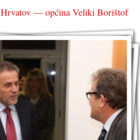
h Hrvatov — općina Veliki Borištof