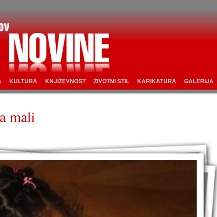
A
KULTURA
KNJIŽEVNOST
ŽIVOTNI STIL
KARIKATURA
GALERIJA
ca mali