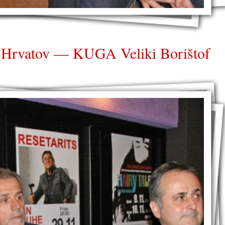
ih Hrvatov — KUGA Veliki Borištof