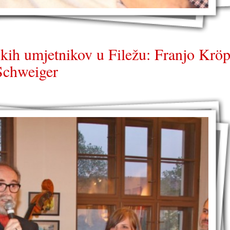
kih umjetnikov u Filežu: Franjo Kröp
Schweiger