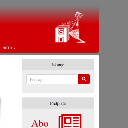
HŠTD
Iskanje
Pretraga
Pretplata
Abo