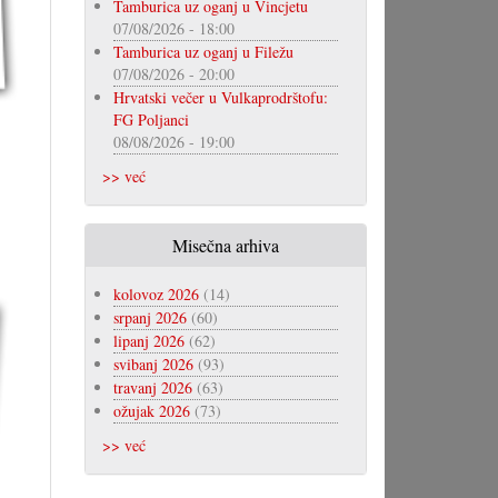
Tamburica uz oganj u Vincjetu
07/08/2026 - 18:00
Tamburica uz oganj u Filežu
07/08/2026 - 20:00
Hrvatski večer u Vulkaprodrštofu:
FG Poljanci
08/08/2026 - 19:00
>> već
Misečna arhiva
kolovoz 2026
(14)
srpanj 2026
(60)
lipanj 2026
(62)
svibanj 2026
(93)
travanj 2026
(63)
ožujak 2026
(73)
>> već