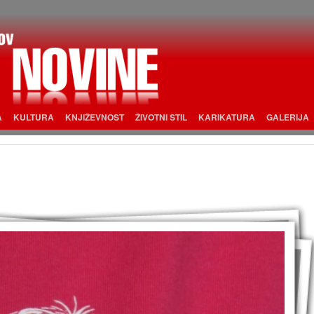
A
KULTURA
KNJIŽEVNOST
ŽIVOTNI STIL
KARIKATURA
GALERIJA