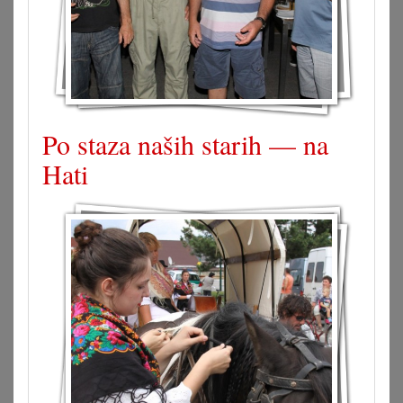
Po staza naših starih — na
Hati