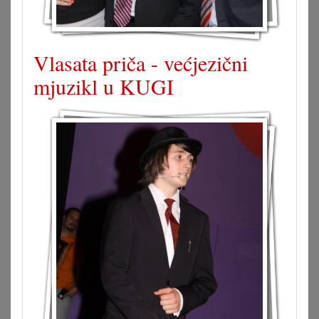
Vlasata priča - većjezični
mjuzikl u KUGI