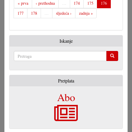
« prva
‹ prethodna
…
174
175
176
177
178
…
sljedeća ›
zadnja »
Iskanje
Pretraga
Pretplata
Abo