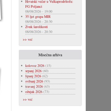
Hrvatski večer u Vulkaprodrštofu:
FG Poljanci
08/08/2026 - 19:00
35 ljet grupa MIR
08/08/2026 - 20:30
Zvuk šarolikosti
08/08/2026 - 20:30
>> već
Misečna arhiva
kolovoz 2026
(15)
srpanj 2026
(60)
lipanj 2026
(62)
svibanj 2026
(93)
travanj 2026
(63)
ožujak 2026
(73)
>> već