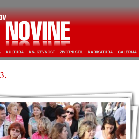
A
KULTURA
KNJIŽEVNOST
ŽIVOTNI STIL
KARIKATURA
GALERIJA
3.