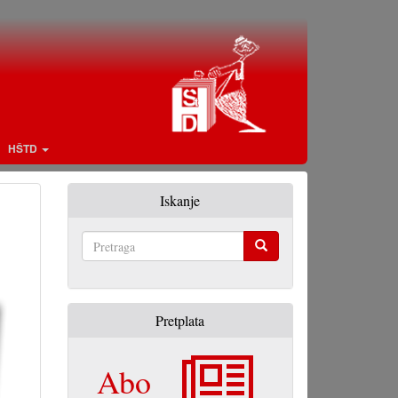
HŠTD
Iskanje
Pretraga
Pretplata
Abo