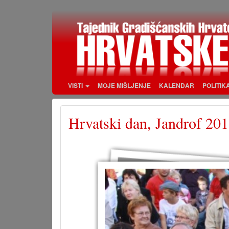
Skoči
na
glavni
sadržaj
VISTI
MOJE MIŠLJENJE
KALENDAR
POLITIK
Hrvatski dan, Jandrof 201