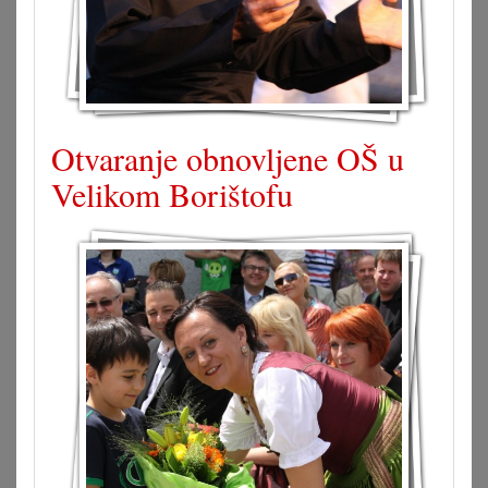
Otvaranje obnovljene OŠ u
Velikom Borištofu