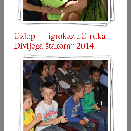
Uzlop — igrokaz „U ruka
Divljega štakora“ 2014.