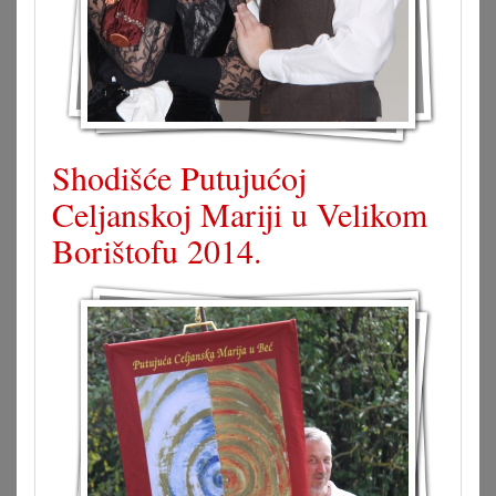
Shodišće Putujućoj
Celjanskoj Mariji u Velikom
Borištofu 2014.