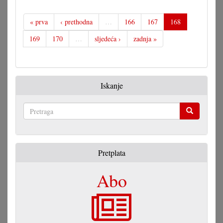
« prva
‹ prethodna
…
166
167
168
169
170
…
sljedeća ›
zadnja »
Iskanje
Pretraga
Pretplata
Abo