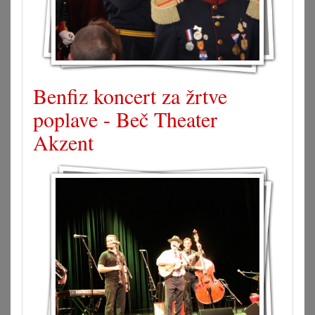
Benfiz koncert za žrtve
poplave - Beč Theater
Akzent