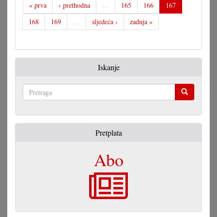
« prva
‹ prethodna
…
165
166
167
168
169
…
sljedeća ›
zadnja »
Iskanje
Pretraga
Pretplata
Abo