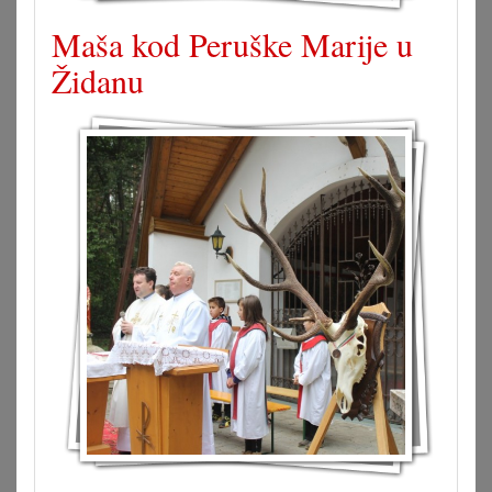
Maša kod Peruške Marije u
Židanu