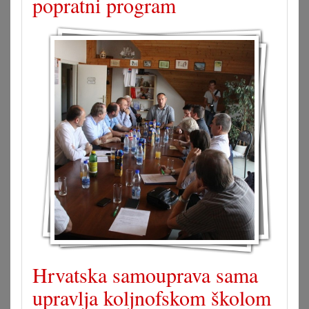
popratni program
Hrvatska samouprava sama
upravlja koljnofskom školom