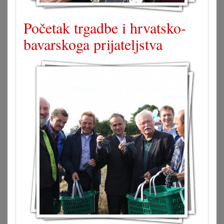
Početak trgadbe i hrvatsko-
bavarskoga prijateljstva