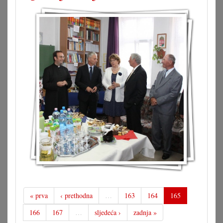
« prva
‹ prethodna
…
163
164
165
166
167
…
sljedeća ›
zadnja »