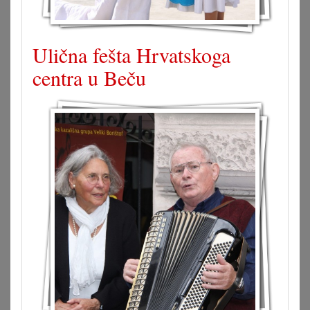
Ulična fešta Hrvatskoga
centra u Beču