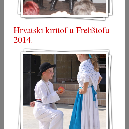
Hrvatski kiritof u Frelištofu
2014.