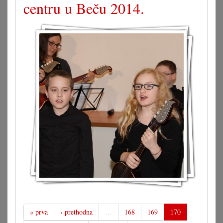
centru u Beču 2014.
« prva
‹ prethodna
…
168
169
170