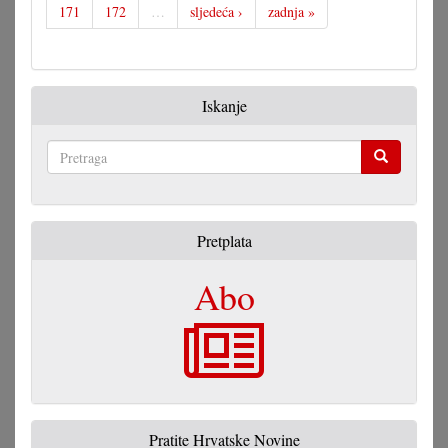
171
172
…
sljedeća ›
zadnja »
Iskanje
Pretraga
Pretplata
Abo
Pratite Hrvatske Novine