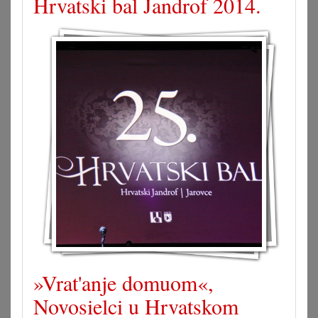
Hrvatski bal Jandrof 2014.
»Vrat'anje domuom«,
Novosielci u Hrvatskom