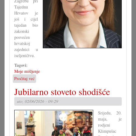
Zagrebu pri
Tajednu
Hrvatov je
još i cijel
tajedan bio
zakonski
posvećen
hrvatskoj
zajednici u
iseljeničtvu.
Tagovi:
Moje mišljenje
Pročitaj već
o
Je
Jubilarno stoveto shodišće
li
zaista
uto, 02/06/2026 - 09:29
znamo
ča
Srijedu, 20.
kanimo?
maja, je
rodjeni
Klimpušac