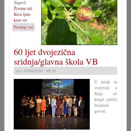
Tagovi:
Životni stil
Kroz ljeto
kroz vrt
Pročitaj već
o
Kad
tuča
pohara
60 ljet dvojezična
vrte
sridnja/glavna škola VB
pet, 05/06/2026 - 08:26
U petak su
svečevali u
Kugi ov
krugli jubilej
brojnimi
govori,