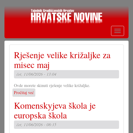
Skoči
na
glavni
sadržaj
Toggle
navigati
Rješenje velike križaljke za
misec maj
čet, 11/06/2026 - 13:04
Ovde morete skinuti rješenje velike križaljke.
Pročitaj već
o
Rješenje
Komenskyjeva škola je
velike
križaljke
europska škola
za
misec
čet, 11/06/2026 - 08:15
maj