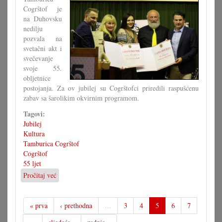
Cogrštof je
na Duhovsku
nedilju
pozvala na
svetačni akt i
svečevanje
svoje 55.
obljetnice
postojanja. Za ov jubilej su Cogrštofci priredili raspušćenu
zabav sa šarolikim okvirnim programom.
Tagovi:
Jubilej
Kultura
Tamburica Cogrštof
Cogrštof
55 ljet
Pročitaj već
o
Dostojno
svečevanje
55.
« prva
‹ prethodna
…
3
4
5
6
7
obljetnice