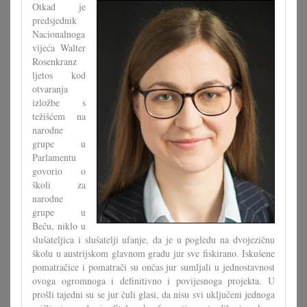
Otkad je
predsjednik
Nacionalnoga
vijeća Walter
Rosenkranz
ljetos kod
otvaranja
izložbe s
težišćem na
narodne
grupe u
Parlamentu
govorio o
školi za
narodne
grupe u
Beču, niklo u
slušateljica i slušatelji ufanje, da je u pogledu na dvojezičnu
školu u austrijskom glavnom gradu jur sve fiskirano. Iskušene
pomatračice i pomatrači su ončas jur sumljali u jednostavnost
ovoga ogromnoga i definitivno i povijesnoga projekta. U
prošli tajedni su se jur čuli glasi, da nisu svi uključeni jednoga