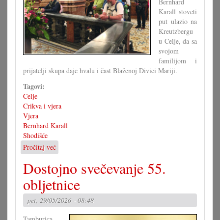
Bernhard
Karall stoveti
put ulazio na
Kreutzbergu
u Celje, da sa
svojom
familijom i
prijatelji skupa daje hvalu i čast Blaženoj Divici Mariji.
Tagovi:
Celje
Crikva i vjera
Vjera
Bernhard Karall
Shodišće
Pročitaj već
o
Jubilarno
Dostojno svečevanje 55.
stoveto
shodišće
obljetnice
pet, 29/05/2026 - 08:48
Tamburica