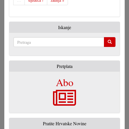
…
sljedeća ›
zadnja »
Iskanje
Pretraga
Pretplata
Abo
Pratite Hrvatske Novine