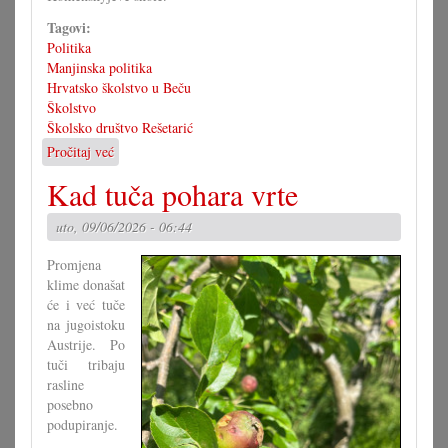
Tagovi:
Politika
Manjinska politika
Hrvatsko školstvo u Beču
Školstvo
Školsko društvo Rešetarić
Pročitaj već
o
Stalna
Kad tuča pohara vrte
konferencija
odbija
uto, 09/06/2026 - 06:44
Europsku
školu
Promjena
klime donašat
će i već tuče
na jugoistoku
Austrije. Po
tuči tribaju
rasline
posebno
podupiranje.