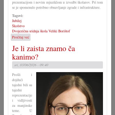
prezentacijom i novim mjuziklom u izvedbi školarov. Pri tom
se je spomenulo potribno obnavljanje zgrade i infrastrukture.
Tagovi:
Jubilej
Školstvo
Dvojezična sridnja škola Veliki Borištof
Pročitaj već
o
60
Je li zaista znamo ča
ljet
dvojezična
kanimo?
sridnja/glavna
škola
sri, 03/06/2026 - 09:40
VB
Prošli i
dojdući
tajedni bili su
tajedni
reprezentacije
i vidljivosti
za manjinske
teme. U