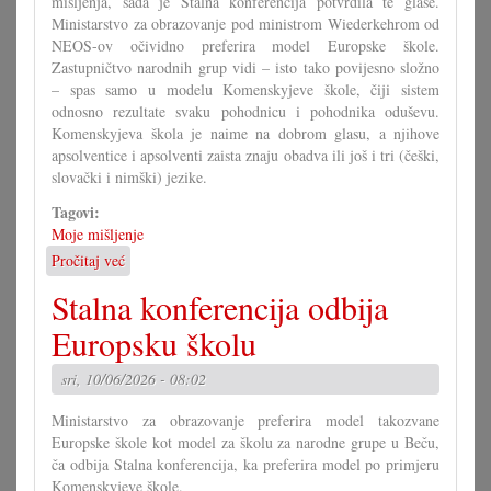
mišljenja, sada je Stalna konferencija potvrdila te glase.
Ministarstvo za obrazovanje pod ministrom Wiederkehrom od
NEOS-ov očividno preferira model Europske škole.
Zastupničtvo narodnih grup vidi – isto tako povijesno složno
– spas samo u modelu Komenskyjeve škole, čiji sistem
odnosno rezultate svaku pohodnicu i pohodnika oduševu.
Komenskyjeva škola je naime na dobrom glasu, a njihove
apsolventice i apsolventi zaista znaju obadva ili još i tri (češki,
slovački i nimški) jezike.
Tagovi:
Moje mišljenje
Pročitaj već
o
Komenskyjeva
Stalna konferencija odbija
škola
je
Europsku školu
europska
škola
sri, 10/06/2026 - 08:02
Ministarstvo za obrazovanje preferira model takozvane
Europske škole kot model za školu za narodne grupe u Beču,
ča odbija Stalna konferencija, ka preferira model po primjeru
Komenskyjeve škole.