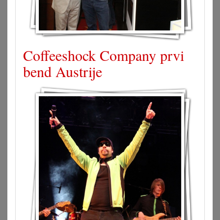
Coffeeshock Company prvi
bend Austrije