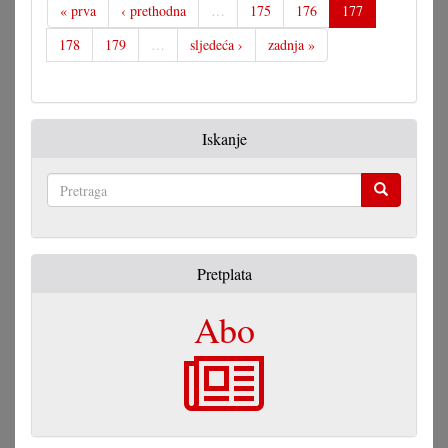
« prva
‹ prethodna
…
175
176
177
178
179
…
sljedeća ›
zadnja »
Iskanje
Pretraga
Pretplata
Abo