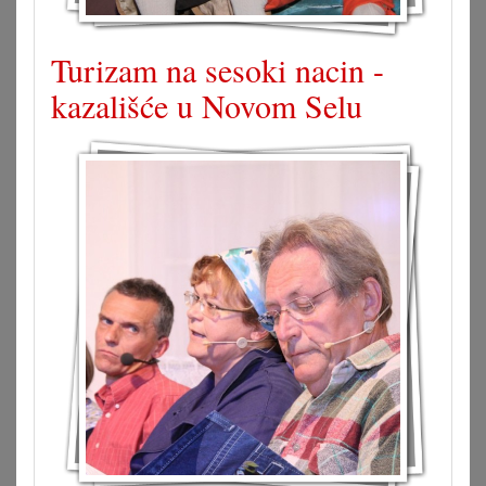
Turizam na sesoki nacin -
kazališće u Novom Selu