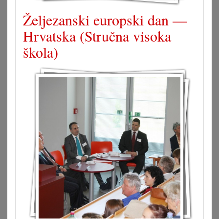
Željezanski europski dan —
Hrvatska (Stručna visoka
škola)