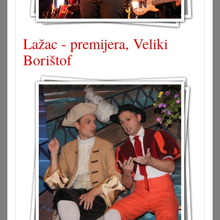
Lažac - premijera, Veliki
Borištof