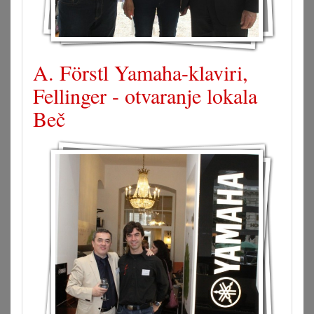
A. Förstl Yamaha-klaviri,
Fellinger - otvaranje lokala
Beč