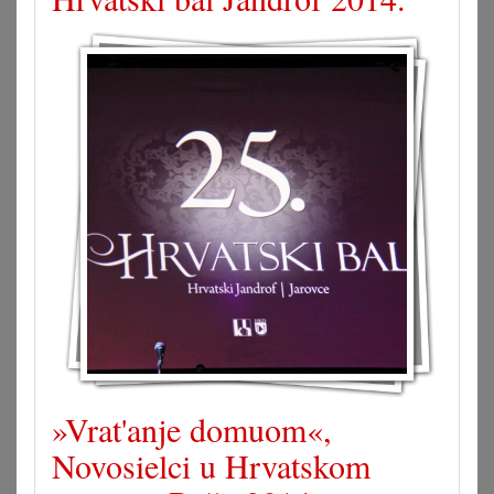
»Vrat'anje domuom«,
Novosielci u Hrvatskom