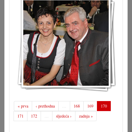
« prva
‹ prethodna
…
168
169
170
171
172
…
sljedeća ›
zadnja »