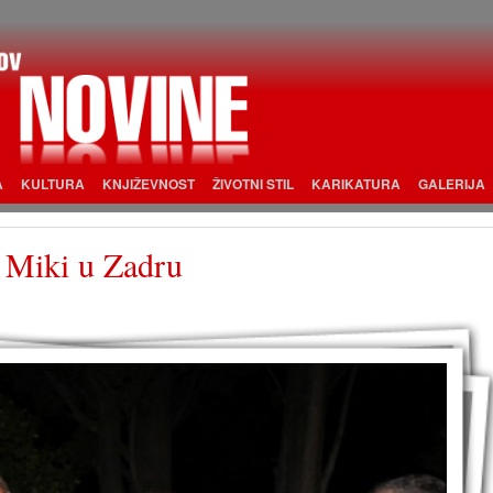
A
KULTURA
KNJIŽEVNOST
ŽIVOTNI STIL
KARIKATURA
GALERIJA
 Miki u Zadru