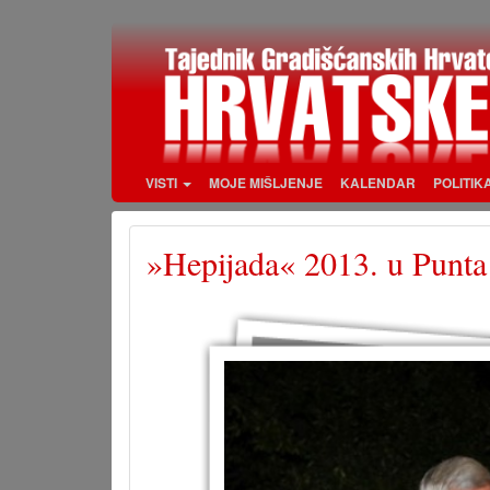
Skoči
na
glavni
sadržaj
VISTI
MOJE MIŠLJENJE
KALENDAR
POLITIK
»Hepijada« 2013. u Punta