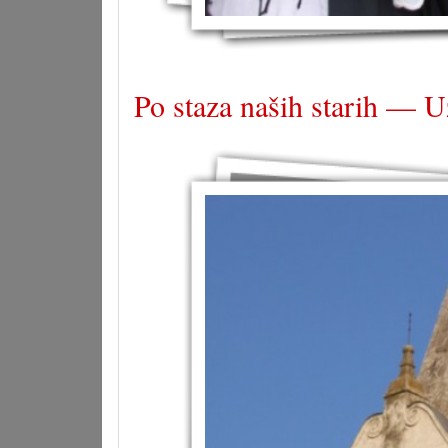
Po staza naših starih — U