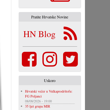
Pratite Hrvatske Novine
HN Blog
Uskoro
Hrvatski večer u Vulkaprodrštofu:
FG Poljanci
08/08/2026 - 19:00
35 ljet grupa MIR