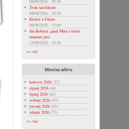
08/08/2026 - 20:30
Zvuk šarolikosti
08/08/2026 - 20:30
Kiritof u Filežu
09/08/2026 - 15:00
das Robitza: gassl Musi s triom
summer jazz
12/08/2026 - 18:30
>> već
Misečna arhiva
kolovoz 2026
(27)
srpanj 2026
(60)
lipanj 2026
(62)
svibanj 2026
(93)
travanj 2026
(63)
ožujak 2026
(73)
>> već