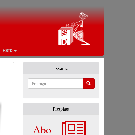
HŠTD
Iskanje
Pretraga
Pretplata
Abo